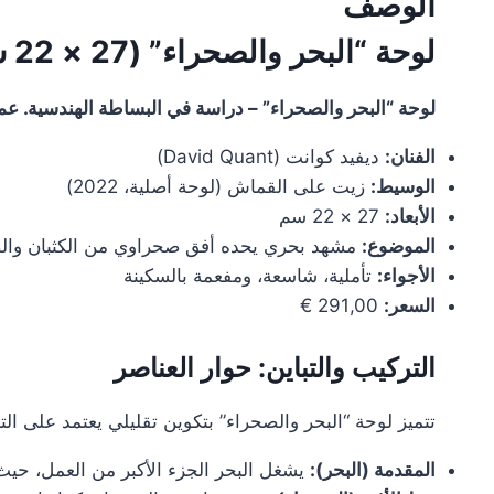
الوصف
لوحة “البحر والصحراء” (27 × 22 سم) – لوحة زيتية على القماش – ديفيد كوانت
لوحة “البحر والصحراء” – دراسة في البساطة الهندسية. ع
الفنان:
ديفيد كوانت (David Quant)
الوسيط:
زيت على القماش (لوحة أصلية، 2022)
الأبعاد:
27 × 22 سم
الموضوع:
مشهد بحري يحده أفق صحراوي من الكثبان وال
الأجواء:
تأملية، شاسعة، ومفعمة بالسكينة
السعر:
291,00 €
التركيب والتباين: حوار العناصر
تتميز لوحة “البحر والصحراء” بتكوين تقليلي يعتمد على التد
المقدمة (البحر):
يشغل البحر الجزء الأكبر من العمل، حيث 