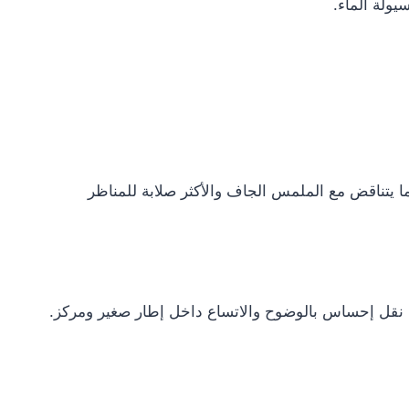
ولة الماء.
ء واستخدام طبقات “الگلاصي” (Glacis) للانعكاسات المائية، مما يتناقض مع الملمس الجاف والأكثر صلابة للمناظر
في نقل إحساس بالوضوح والاتساع داخل إطار صغير ومركز.