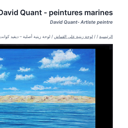
لتجاوز
David Quant - peintures marines
لى
لمحتوى
David Quant- Artiste peintre
الرئيسية
/
/
لوحة زيتية على القماش
/
لوحة زيتية أصلية – ديفيد كوانت – “البح