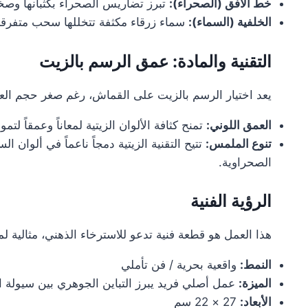
خط الأفق (الصحراء):
تبرز تضاريس الصحراء بكثبانها وصخ
الخلفية (السماء):
سماء زرقاء مكثفة تتخللها سحب متفرقة لت
التقنية والمادة: عمق الرسم بالزيت
يعد اختيار الرسم بالزيت على القماش، رغم صغر حجم العم
العمق اللوني:
تمنح كثافة الألوان الزيتية لمعاناً وعمقاً لتم
تنوع الملمس:
الصحراوية.
الرؤية الفنية
هذا العمل هو قطعة فنية تدعو للاسترخاء الذهني، مثالية
النمط:
واقعية بحرية / فن تأملي
الميزة:
عمل أصلي فريد يبرز التباين الجوهري بين سيولة ال
الأبعاد:
27 × 22 سم