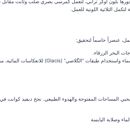
ورها بلون أوكر ترابي، لتعمل كمرسى بصري صلب وثابت مقابل سي
كمل الثلاثية اللونية للعمل.
ل، عنصراً حاسماً لتحقيق:
وجات البحر الزرقاء.
تتيح التقنية الزيتية دمجاً ناعماً في ألوان السما
 لمحبي المساحات المفتوحة والهدوء الطبيعي. نجح ديفيد كوانت 
ماء وصلابة اليابسة