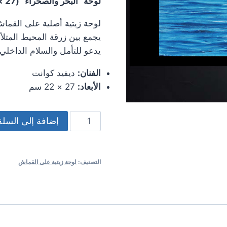
لوحة “البحر والصحراء” (27 × 22 سم) – ديفيد كوانت
لوحة زيتية أصلية على القم
يجمع بين زرقة المحيط المتلأل
يدعو للتأمل والسلام الداخلي.
الفنان:
ديفيد كوانت
الأبعاد:
27 × 22 سم
كمية
إضافة إلى السلة
لوحة
زيتية
أصلية
التصنيف:
لوحة زيتية على القماش
-
ديفيد
كوانت
-
"البحر