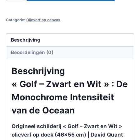
"Golf
–
Zwart
Categorie:
Olieverf op canvas
en
Wit"
Beschrijving
olieverf
op
Beoordelingen (0)
doek
-
Beschrijving
David
« Golf – Zwart en Wit » : De
Quant
aantal
Monochrome Intensiteit
van de Oceaan
Origineel schilderij « Golf – Zwart en Wit »
olieverf op doek (46×55 cm) | David Quant