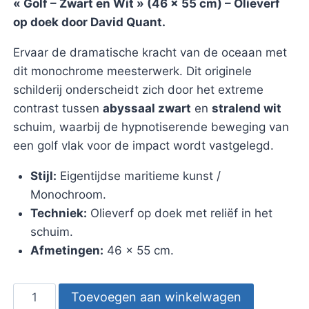
« Golf – Zwart en Wit » (46 x 55 cm) – Olieverf
op doek door David Quant.
Ervaar de dramatische kracht van de oceaan met
dit monochrome meesterwerk. Dit originele
schilderij onderscheidt zich door het extreme
contrast tussen
abyssaal zwart
en
stralend wit
schuim, waarbij de hypnotiserende beweging van
een golf vlak voor de impact wordt vastgelegd.
Stijl:
Eigentijdse maritieme kunst /
Monochroom.
Techniek:
Olieverf op doek met reliëf in het
schuim.
Afmetingen:
46 x 55 cm.
Schilderij
Toevoegen aan winkelwagen