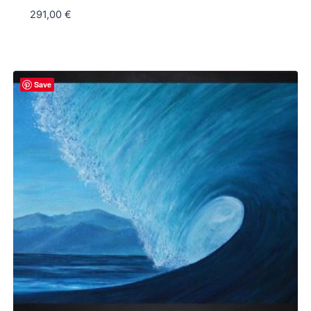
291,00
€
Save