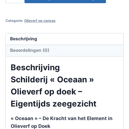
"Oceaan"
Olieverf
op
Categorie:
Olieverf op canvas
doek
–
Beschrijving
Eigentijds
zeegezicht
Beoordelingen (0)
–
David
Beschrijving
Quant
Schilderij « Oceaan »
aantal
Olieverf op doek –
Eigentijds zeegezicht
« Oceaan » – De Kracht van het Element in
Olieverf op Doek