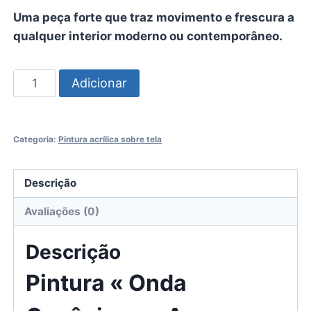
Uma peça forte que traz movimento e frescura a
qualquer interior moderno ou contemporâneo.
Quantidade
Adicionar
de
Pintura
«
Categoria:
Pintura acrílica sobre tela
Onda
Oceânica
Descrição
no
Apogeu
Avaliações (0)
»
vaga
Descrição
deferlante
Pintura « Onda
acrílico
sobre