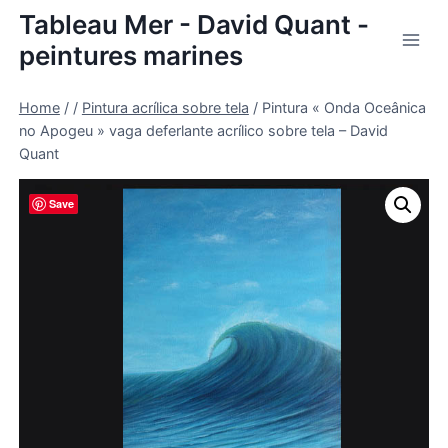
Skip
Tableau Mer - David Quant -
to
peintures marines
content
Home
/
/
Pintura acrílica sobre tela
/
Pintura « Onda Oceânica
no Apogeu » vaga deferlante acrílico sobre tela – David
Quant
Save