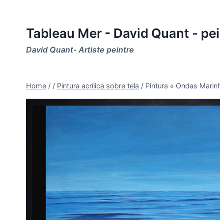
Skip
to
Tableau Mer - David Quant - pe
content
David Quant- Artiste peintre
Home
/
/
Pintura acrílica sobre tela
/
Pintura « Ondas Marin