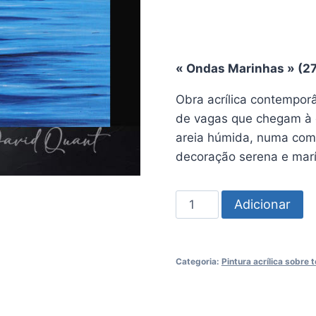
« Ondas Marinhas » (27 
Obra acrílica contempor
de vagas que chegam à c
areia húmida, numa comp
decoração serena e marí
Quantidade
Adicionar
de
Pintura
«
Categoria:
Pintura acrílica sobre t
Ondas
Marinhas
»