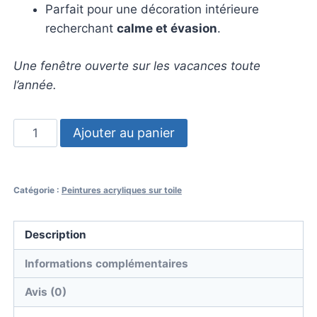
Parfait pour une décoration intérieure
recherchant
calme et évasion
.
Une fenêtre ouverte sur les vacances toute
l’année.
quantité
Ajouter au panier
de
Tableau
peinture
Catégorie :
Peintures acryliques sur toile
marine
"Vague
Description
Méditerranéenne
"
Informations complémentaires
acrylique
Avis (0)
sur